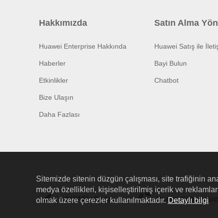
Hakkımızda
Satın Alma Yön
Huawei Enterprise Hakkında
Huawei Satış ile İlet
Haberler
Bayi Bulun
Etkinlikler
Chatbot
Bize Ulaşın
Daha Fazlası
Sitemizde sitenin düzgün çalışması, site trafiğinin ana
medya özellikleri, kişiselleştirilmiş içerik ve reklaml
HUAWEI eKit App
Huawei HiKnow App
olmak üzere çerezler kullanılmaktadır.
Detaylı bilgi