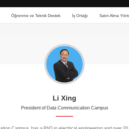
Öğrenme ve Teknik Destek
İş Ortağı
Satın Alma Yönt
Li Xing
President of Data Communication Campus
ation Campus, has a PhD in electrical engineering and over 20 