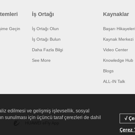
temleri
İş Ortağı
Kaynaklar
işime Geçin
İş Ortağı Olun
Başarı Hikayeler
İş Ortağı Bulun
Kaynak Merkezi
Daha Fazla Bilgi
Video Center
See More
Knowledge Hub
Blogs
ALL-IN Talk
liz edilmesi ve gelişmiş işlevsellik, sosyal
arın sunulması için üçüncü taraf çerezleri de dahil
HUAWEI eFly App
Çerez 