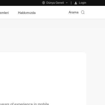
Login
Dünya Geneli
Arama
emleri
Hakkımızda
years of experience in mobile