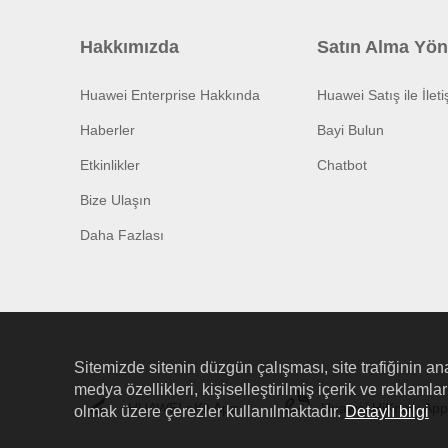
Hakkımızda
Satın Alma Yön
Huawei Enterprise Hakkında
Huawei Satış ile İlet
Haberler
Bayi Bulun
Etkinlikler
Chatbot
Bize Ulaşın
Daha Fazlası
Sitemizde sitenin düzgün çalışması, site trafiğinin ana
medya özellikleri, kişiselleştirilmiş içerik ve reklaml
HUAWEI eKit App
Huawei HiKnow App
olmak üzere çerezler kullanılmaktadır.
Detaylı bilgi