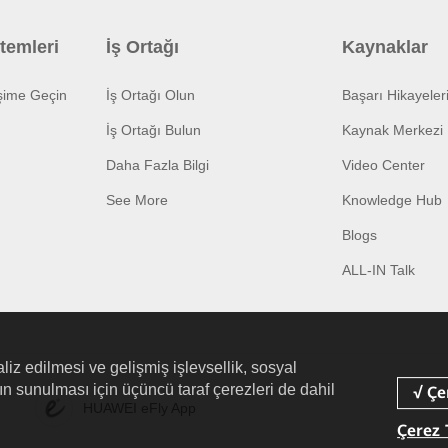
temleri
İş Ortağı
Kaynaklar
işime Geçin
İş Ortağı Olun
Başarı Hikayeler
İş Ortağı Bulun
Kaynak Merkezi
Daha Fazla Bilgi
Video Center
See More
Knowledge Hub
Blogs
ALL-IN Talk
liz edilmesi ve gelişmiş işlevsellik, sosyal
arın sunulması için üçüncü taraf çerezleri de dahil
HUAWEI eFly App
Çerez 