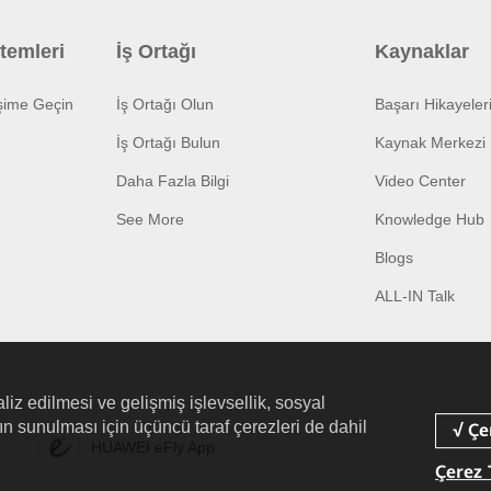
temleri
İş Ortağı
Kaynaklar
işime Geçin
İş Ortağı Olun
Başarı Hikayeler
İş Ortağı Bulun
Kaynak Merkezi
Daha Fazla Bilgi
Video Center
See More
Knowledge Hub
Blogs
ALL-IN Talk
liz edilmesi ve gelişmiş işlevsellik, sosyal
arın sunulması için üçüncü taraf çerezleri de dahil
HUAWEI eFly App
Çerez 