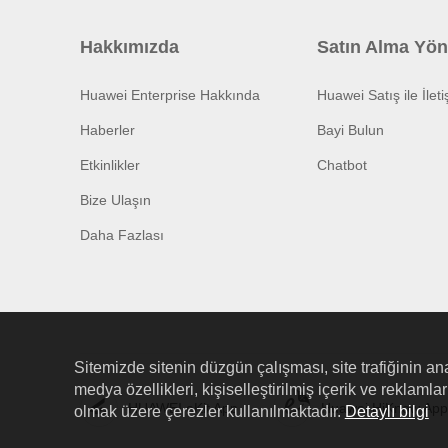
Hakkımızda
Satın Alma Yön
Huawei Enterprise Hakkında
Huawei Satış ile İlet
Haberler
Bayi Bulun
Etkinlikler
Chatbot
Bize Ulaşın
Daha Fazlası
Sitemizde sitenin düzgün çalışması, site trafiğinin ana
medya özellikleri, kişiselleştirilmiş içerik ve reklaml
HUAWEI eKit App
Huawei HiKnow App
olmak üzere çerezler kullanılmaktadır.
Detaylı bilgi