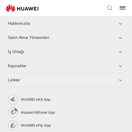
Hakkımızda
Satın Alma Yöntemleri
İş Ortağı
Kaynaklar
Linkler
HUAWEI eKit App
Huawei HiKnow App
HUAWEI eFly App