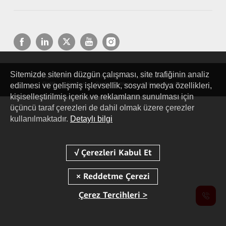
Sitemizde sitenin düzgün çalışması, site trafiğinin analiz
Copyright © 2026 Huawei Technologies Co., Ltd. Tüm Hakları Saklıdır.
Gizlilik
Cookies
Cookie Settings
Kullanım Koşulları
edilmesi ve gelişmiş işlevsellik, sosyal medya özellikleri,
kişiselleştirilmiş içerik ve reklamların sunulması için
üçüncü taraf çerezleri de dahil olmak üzere çerezler
kullanılmaktadır.
Detaylı bilgi
Çerez Tercihleri >