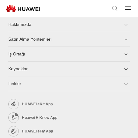
Hakkımızda
Satın Alma Yöntemleri
İş Ortağı
Kaynaklar
Linkler
HUAWEI eKit App
Huawei HiKnow App
HUAWEI eFly App