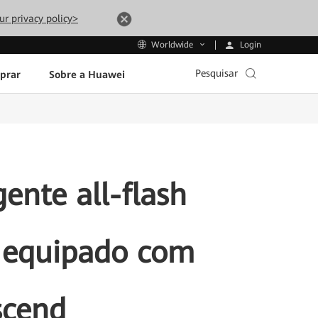
ur privacy policy>
Login
Worldwide
Pesquisar
prar
Sobre a Huawei
nte all-flash
 equipado com
scend