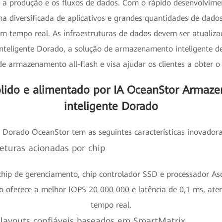
o a produção e os fluxos de dados. Com o rápido desenvolvime
ma diversificada de aplicativos e grandes quantidades de dado
m tempo real. As infraestruturas de dados devem ser atualiz
nteligente Dorado, a solução de armazenamento inteligente de
e armazenamento all-flash e visa ajudar os clientes a obter o
ólido e alimentado por IA OceanStor Armaze
inteligente Dorado
 Dorado OceanStor tem as seguintes características inovadora
turas acionadas por chip
hip de gerenciamento, chip controlador SSD e processador As
oferece a melhor IOPS 20 000 000 e latência de 0,1 ms, aten
tempo real.
 layouts confiáveis baseados em SmartMatrix