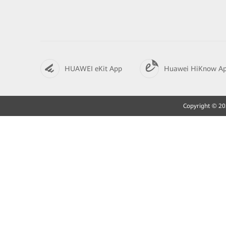
HUAWEI eKit App
Huawei HiKnow A
Copyright © 202