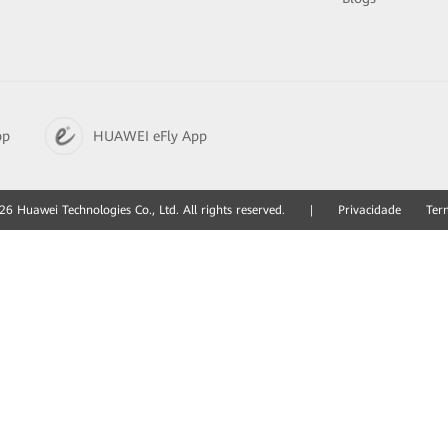
pp
HUAWEI eFly App
6 Huawei Technologies Co., Ltd. All rights reserved.
|
Privacidade
Ter