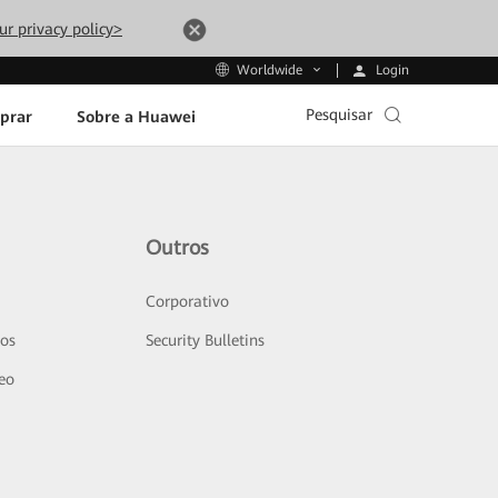
ur privacy policy>
Login
Worldwide
Pesquisar
prar
Sobre a Huawei
Outros
Corporativo
sos
Security Bulletins
deo