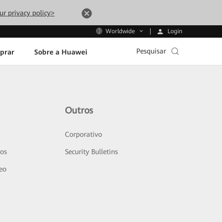
ur privacy policy>
Login
Worldwide
Pesquisar
prar
Sobre a Huawei
Outros
Corporativo
sos
Security Bulletins
deo