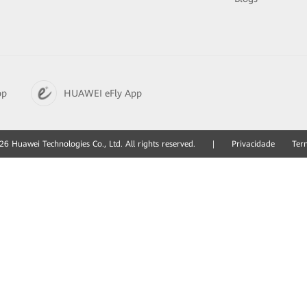
pp
HUAWEI eFly App
6 Huawei Technologies Co., Ltd. All rights reserved.
|
Privacidade
Ter