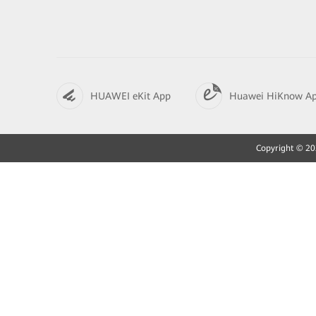
HUAWEI eKit App
Huawei HiKnow A
Copyright © 202