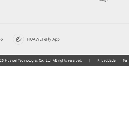
pp
HUAWEI eFly App
6 Huawei Technologies Co., Ltd. All rights reserved.
|
Privacidade
Ter