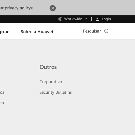
ur privacy policy>
Login
Worldwide
Pesquisar
prar
Sobre a Huawei
Outros
Corporativo
sos
Security Bulletins
deo