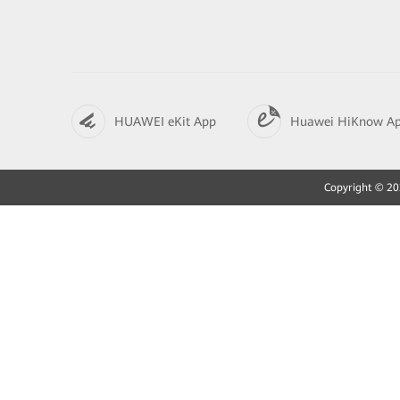
HUAWEI eKit App
Huawei HiKnow A
Copyright © 202