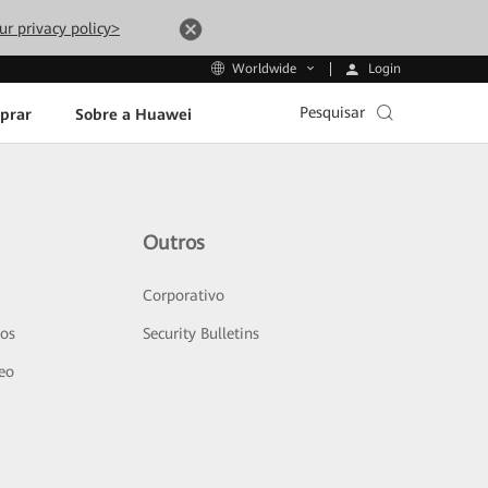
ur privacy policy>
Login
Worldwide
Pesquisar
prar
Sobre a Huawei
Outros
Corporativo
sos
Security Bulletins
deo