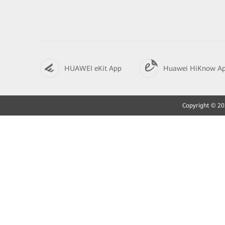
HUAWEI eKit App
Huawei HiKnow A
Copyright © 202