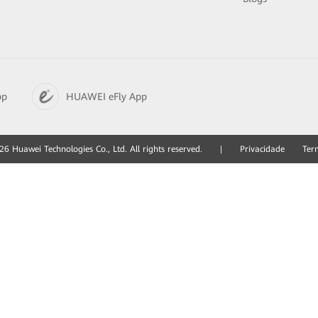
pp
HUAWEI eFly App
6 Huawei Technologies Co., Ltd. All rights reserved.
|
Privacidade
Ter