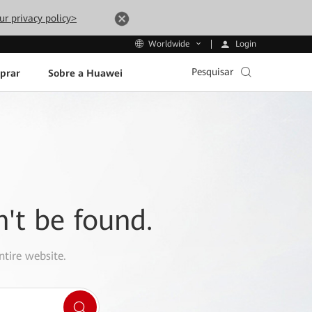
ur privacy policy>
Login
Worldwide
Pesquisar
prar
Sobre a Huawei
n't be found.
ntire website.