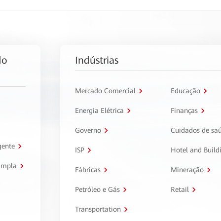
do
Indústrias
Mercado Comercial
Educação
Energia Elétrica
Finanças
Governo
Cuidados de sa
gente
ISP
Hotel and Build
ampla
Fábricas
Mineração
Petróleo e Gás
Retail
Transportation