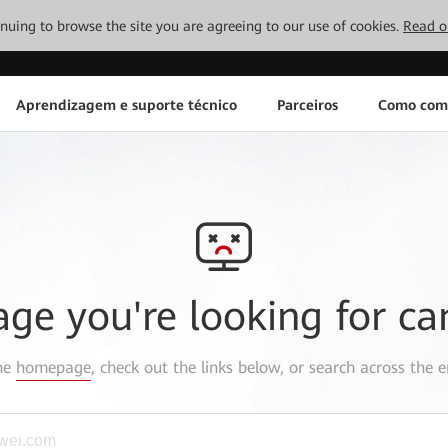
tinuing to browse the site you are agreeing to our use of cookies.
Read o
Aprendizagem e suporte técnico
Parceiros
Como com
age you're looking for ca
the
homepage
, check out the links below, or search across the e