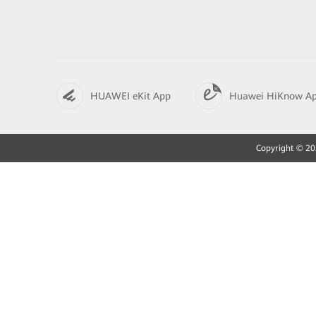
HUAWEI eKit App
Huawei HiKnow A
Copyright © 202