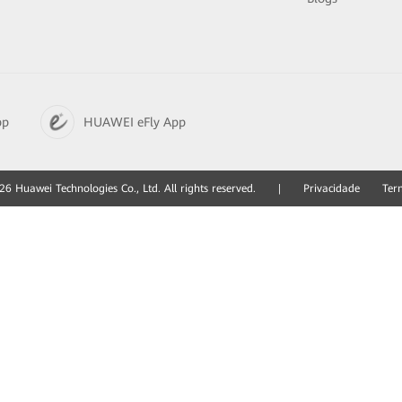
pp
HUAWEI eFly App
6 Huawei Technologies Co., Ltd. All rights reserved.
|
Privacidade
Ter