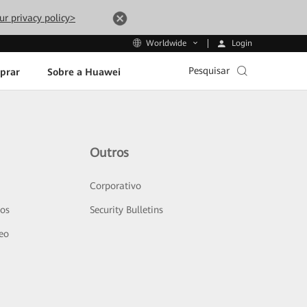
ur privacy policy>
Login
Worldwide
Pesquisar
prar
Sobre a Huawei
Outros
Corporativo
sos
Security Bulletins
deo