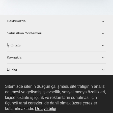
Hakkımızda
Satın Alma Yöntemleri
İş Ortağı
Kaynaklar
Linkler
Sitemizde sitenin düzgün çalışması, site trafiğinin analiz
HUAWEI eKit App
edilmesi ve gelişmiş işlevsellik, sosyal medya özellikleri,
kişiselleştirilmiş içerik ve reklamların sunulması için
Huawei HiKnow App
üçüncü taraf çerezleri de dahil olmak üzere çerezler
kullanılmaktadır.
Detaylı bilgi
HUAWEI eFly App