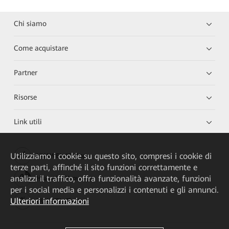
Chi siamo
Come acquistare
Partner
Risorse
Link utili
Utilizziamo i cookie su questo sito, compresi i cookie di
HUAWEI eKit App
terze parti, affinché il sito funzioni correttamente e
analizzi il traffico, offra funzionalità avanzate, funzioni
Huawei HiKnow App
per i social media e personalizzi i contenuti e gli annunci.
Ulteriori informazioni
HUAWEI eFly App