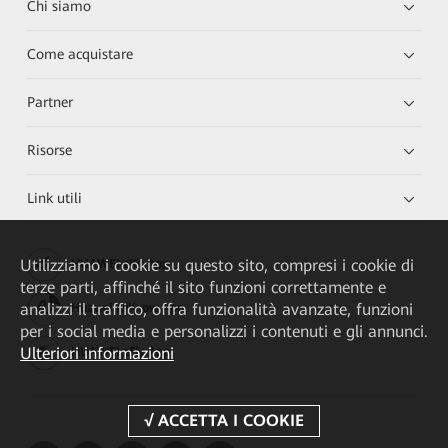
Chi siamo
Come acquistare
Partner
Risorse
Link utili
Utilizziamo i cookie su questo sito, compresi i cookie di
HUAWEI eKit App
terze parti, affinché il sito funzioni correttamente e
analizzi il traffico, offra funzionalità avanzate, funzioni
Huawei HiKnow App
per i social media e personalizzi i contenuti e gli annunci.
Ulteriori informazioni
HUAWEI eFly App