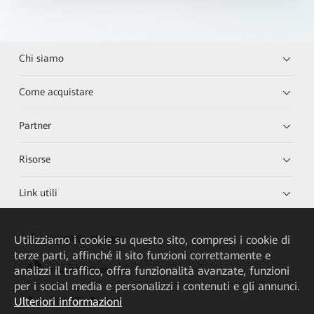
Chi siamo
Come acquistare
Partner
Risorse
Link utili
Utilizziamo i cookie su questo sito, compresi i cookie di
HUAWEI eKit App
terze parti, affinché il sito funzioni correttamente e
analizzi il traffico, offra funzionalità avanzate, funzioni
Huawei HiKnow App
per i social media e personalizzi i contenuti e gli annunci.
Ulteriori informazioni
HUAWEI eFly App