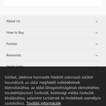
About Us
How to Buy
Partner
Resources
Quick Links
Sütiket, ideértve harmadik felektől származó sütiket
használunk az oldal megfelelő működésének
HUAWEI eKit App
biztosításához, az oldal látogatottságának elemzéséhez,
továbbfejlesztett funkciók, közösségi média funkciók
Huawei HiKnow App
kínálásához, valamint tartalmak és hirdetések személyre
szabásához.
További információk
HUAWEI eFly App