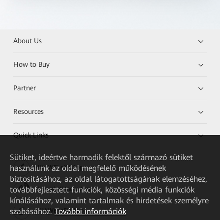
About Us
How to Buy
Partner
Resources
Quick Links
Sütiket, ideértve harmadik felektől származó sütiket
használunk az oldal megfelelő működésének
HUAWEI eKit App
biztosításához, az oldal látogatottságának elemzéséhez,
továbbfejlesztett funkciók, közösségi média funkciók
Huawei HiKnow App
kínálásához, valamint tartalmak és hirdetések személyre
szabásához.
További információk
HUAWEI eFly App