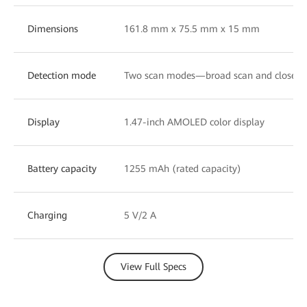
Dimensions
161.8 mm x 75.5 mm x 15 mm
Detection mode
Two scan modes—broad scan and close-u
Display
1.47-inch AMOLED color display
Battery capacity
1255 mAh (rated capacity)
Charging
5 V/2 A
View Full Specs