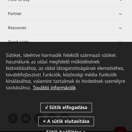
Partner
Resources
Quick Links
Sütiket, ideértve harmadik felektől származó sütiket
használunk az oldal megfelelő működésének
HUAWEI eKit App
biztosításához, az oldal látogatottságának elemzéséhez,
továbbfejlesztett funkciók, közösségi média funkciók
Huawei HiKnow App
kínálásához, valamint tartalmak és hirdetések személyre
szabásához.
További információk
HUAWEI eFly App