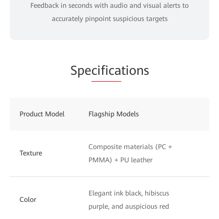
Feedback in seconds with audio and visual alerts to
accurately pinpoint suspicious targets
Spe
cifica
tions
Product Model
Flagship Models
St
Composite materials (PC +
UV
Texture
PMMA) + PU leather
to
Elegant ink black, hibiscus
Ph
Color
purple, and auspicious red
wh