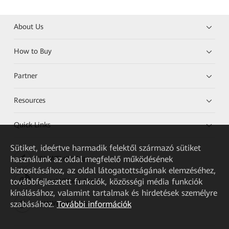
About Us
How to Buy
Partner
Resources
Quick Links
Sütiket, ideértve harmadik felektől származó sütiket
használunk az oldal megfelelő működésének
HUAWEI eKit App
biztosításához, az oldal látogatottságának elemzéséhez,
továbbfejlesztett funkciók, közösségi média funkciók
Huawei HiKnow App
kínálásához, valamint tartalmak és hirdetések személyre
szabásához.
További információk
HUAWEI eFly App