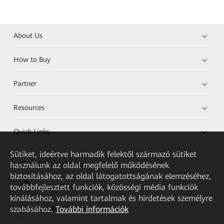
About Us
How to Buy
Partner
Resources
Quick Links
Sütiket, ideértve harmadik felektől származó sütiket
használunk az oldal megfelelő működésének
HUAWEI eKit App
biztosításához, az oldal látogatottságának elemzéséhez,
továbbfejlesztett funkciók, közösségi média funkciók
Huawei HiKnow App
kínálásához, valamint tartalmak és hirdetések személyre
szabásához.
További információk
HUAWEI eFly App