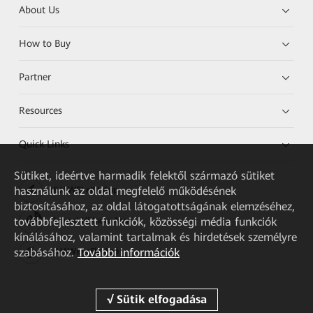
About Us
How to Buy
Partner
Resources
Quick Links
Sütiket, ideértve harmadik felektől származó sütiket
használunk az oldal megfelelő működésének
HUAWEI eKit App
biztosításához, az oldal látogatottságának elemzéséhez,
továbbfejlesztett funkciók, közösségi média funkciók
Huawei HiKnow App
kínálásához, valamint tartalmak és hirdetések személyre
szabásához.
További információk
HUAWEI eFly App