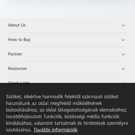
About Us
How to Buy
Partner
Resources
Quick Links
Sütiket, ideértve harmadik felektől származó sütiket
használunk az oldal megfelelő működésének
HUAWEI eKit App
biztosításához, az oldal látogatottságának elemzéséhez,
továbbfejlesztett funkciók, közösségi média funkciók
Huawei HiKnow App
kínálásához, valamint tartalmak és hirdetések személyre
szabásához.
További információk
HUAWEI eFly App