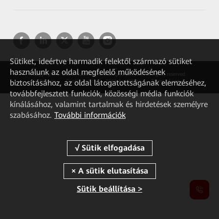
Sütiket, ideértve harmadik felektől származó sütiket
használunk az oldal megfelelő működésének
Copyright © 2026 Huawei Technologies Co., Ltd. All rights reserved.
biztosításához, az oldal látogatottságának elemzéséhez,
Privacy
Cookie Policy
Sütik beállítása
Terms of use
továbbfejlesztett funkciók, közösségi média funkciók
kínálásához, valamint tartalmak és hirdetések személyre
szabásához.
További információk
Sütik beállítása >