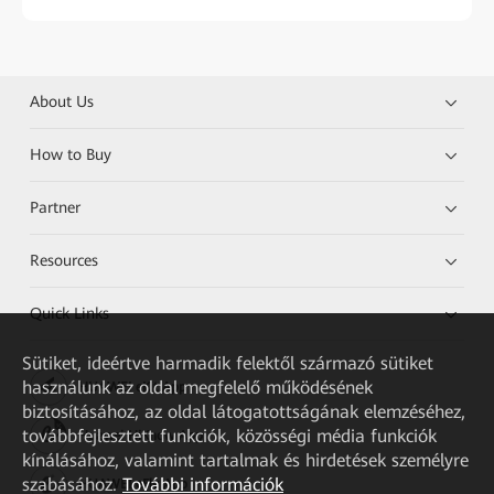
About Us
How to Buy
Partner
Resources
Quick Links
Sütiket, ideértve harmadik felektől származó sütiket
használunk az oldal megfelelő működésének
HUAWEI eKit App
biztosításához, az oldal látogatottságának elemzéséhez,
továbbfejlesztett funkciók, közösségi média funkciók
Huawei HiKnow App
kínálásához, valamint tartalmak és hirdetések személyre
szabásához.
További információk
HUAWEI eFly App