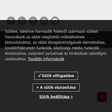
Sütiket, ideértve harmadik felektől származó sütiket
használunk az oldal megfelelő működésének
Copyright © 2026 Huawei Technologies Co., Ltd. All rights reserved.
biztosításához, az oldal látogatottságának elemzéséhez,
Privacy
Cookie Policy
Sütik beállítása
Terms of use
továbbfejlesztett funkciók, közösségi média funkciók
kínálásához, valamint tartalmak és hirdetések személyre
szabásához.
További információk
Sütik beállítása >