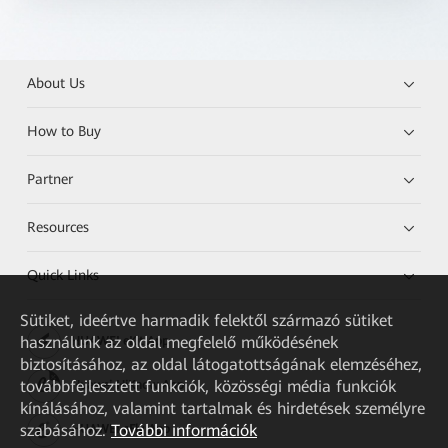
About Us
How to Buy
Partner
Resources
Quick Links
Sütiket, ideértve harmadik felektől származó sütiket
használunk az oldal megfelelő működésének
HUAWEI eKit App
biztosításához, az oldal látogatottságának elemzéséhez,
továbbfejlesztett funkciók, közösségi média funkciók
Huawei HiKnow App
kínálásához, valamint tartalmak és hirdetések személyre
szabásához.
További információk
HUAWEI eFly App