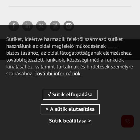
Sütiket, ideértve harmadik felektől származó sütiket
használunk az oldal megfelelő működésének
Copyright © 2026 Huawei Technologies Co., Ltd. All rights reserved.
biztosításához, az oldal látogatottságának elemzéséhez,
Privacy
Cookie Policy
Sütik beállítása
Terms of use
továbbfejlesztett funkciók, közösségi média funkciók
kínálásához, valamint tartalmak és hirdetések személyre
szabásához.
További információk
Sütik beállítása >