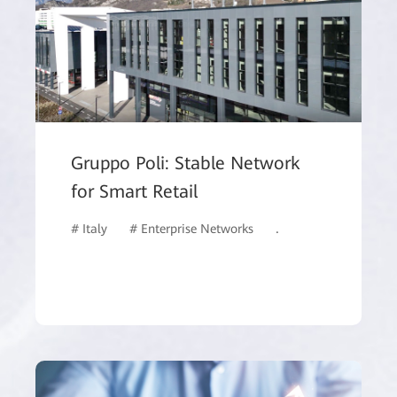
Gruppo Poli: Stable Network
for Smart Retail
# Italy
# Enterprise Networks
# Switches
# WLA
# WLAN
# Network Management, Control, and Analysis Software