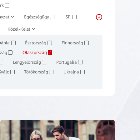
rk
dzsent rendszer
Huawei Cloud
✓
yzat
Egészségügy
ISP
✓
✓
kedelem
Közel-Kelet
Közlekedés
Ingatlan
✓
✓
Dánia
Észtország
Finnország
✓
✓
✓
szág
Olaszország
✓
✓
Lengyelország
Portugália
✓
✓
✓
Svájc
Törökország
Ukrajna
✓
✓
✓