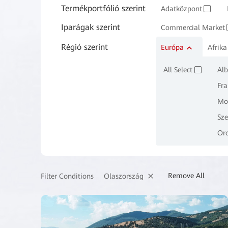
Termékportfólió szerint
Vállalati vezeték nél
Adatközpont
✓
Iparágak szerint
Commercial Market
Régió szerint
Gyártás
Európa
Afrika
Bány
✓
All Select
Alb
✓
Fra
Mo
Sze
Or
Remove All
Olaszország
Filter Conditions