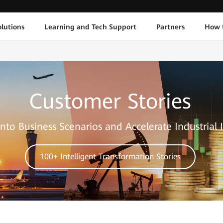
lutions
Learning and Tech Support
Partners
How 
Customer Stories
nto Business Scenarios and Accelerate Industrial 
100+ Intelligent Transformation Stories