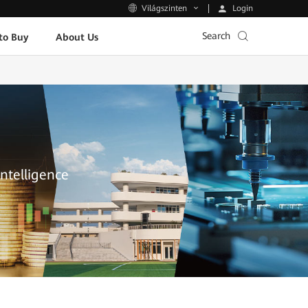
Login
Világszinten
Search
to Buy
About Us
Intelligence