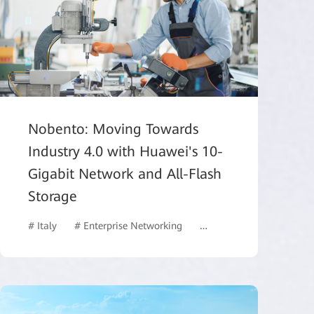
Nobento: Moving Towards
Industry 4.0 with Huawei's 10-
Gigabit Network and All-Flash
N
# Network Management, Control, and Analysis Software
# Ca
Storage
# Education
# Italy
# Enterprise Networking
# Data Storage
# Man