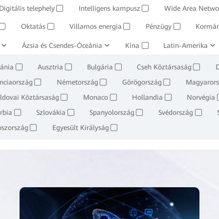
küli hálózatok
Digitális telephely
Vállalati szolgáltatások és szoftverek
Intelligens kampusz
Wide Area Netwo
Mene
✓
✓
Oktatás
Villamos energia
Pénzügy
Kormán
✓
✓
✓
✓
ászat és kohászat
Ázsia és Csendes-Óceánia
„Olaj, gáz és vegyi anyagok”
Kína
Latin-Amerika
Kiskeres
✓
✓
✓
ánia
Ausztria
Bulgária
Cseh Köztársaság
✓
✓
✓
✓
nciaország
Németország
Görögország
Magyaror
✓
✓
✓
ldovai Köztársaság
Monaco
Hollandia
Norvégia
✓
✓
✓
rbia
Szlovákia
Spanyolország
Svédország
✓
✓
✓
✓
oszország
Egyesült Királyság
✓
✓