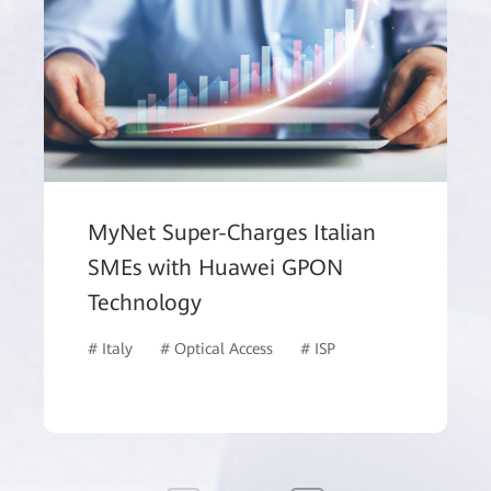
MyNet Super-Charges Italian
SMEs with Huawei GPON
Technology
l Market
# Italy
# Optical Access
# ISP