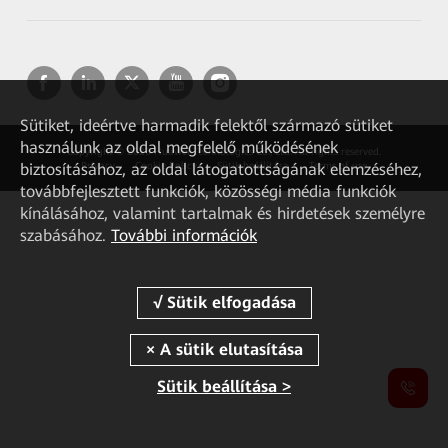
Sütiket, ideértve harmadik felektől származó sütiket
használunk az oldal megfelelő működésének
Copyright © 2026 Huawei Technologies Co., Ltd. All rights reserved.
biztosításához, az oldal látogatottságának elemzéséhez,
Privacy
Cookie Policy
Sütik beállítása
Terms of use
továbbfejlesztett funkciók, közösségi média funkciók
kínálásához, valamint tartalmak és hirdetések személyre
szabásához.
További információk
Sütik beállítása >