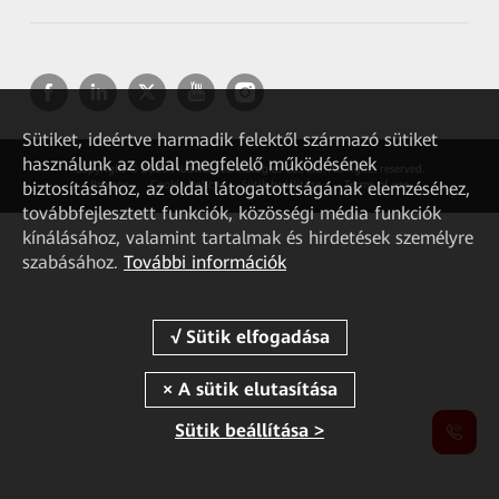
Sütiket, ideértve harmadik felektől származó sütiket
használunk az oldal megfelelő működésének
Copyright © 2026 Huawei Technologies Co., Ltd. All rights reserved.
biztosításához, az oldal látogatottságának elemzéséhez,
Privacy
Cookie Policy
Sütik beállítása
Terms of use
továbbfejlesztett funkciók, közösségi média funkciók
kínálásához, valamint tartalmak és hirdetések személyre
szabásához.
További információk
Sütik beállítása >