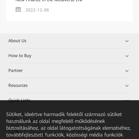
2022-12-06
About Us
How to Buy
Partner
Resources
Quick Links
Sütiket, ideértve harmadik felektől származó sütiket
használunk az oldal megfelelő működésének
HUAWEI eKit App
biztosításához, az oldal látogatottságának elemzéséhez,
továbbfejlesztett funkciók, közösségi média funkciók
Huawei HiKnow App