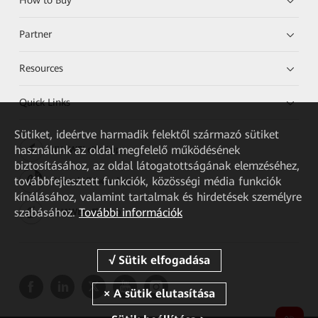
How to Buy
Partner
Resources
Quick Links
Sütiket, ideértve harmadik felektől származó sütiket
használunk az oldal megfelelő működésének
HUAWEI eKit App
biztosításához, az oldal látogatottságának elemzéséhez,
továbbfejlesztett funkciók, közösségi média funkciók
Huawei HiKnow App
kínálásához, valamint tartalmak és hirdetések személyre
szabásához.
További információk
HUAWEI eFly App