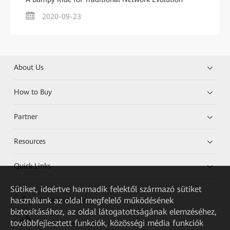
2020-09-23
About Us
How to Buy
Partner
Resources
Quick Links
Sütiket, ideértve harmadik felektől származó sütiket
használunk az oldal megfelelő működésének
HUAWEI eKit App
biztosításához, az oldal látogatottságának elemzéséhez,
továbbfejlesztett funkciók, közösségi média funkciók
Huawei HiKnow App