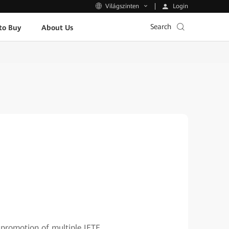
Login
Világszinten
Search
to Buy
About Us
 promotion of multiple IETF