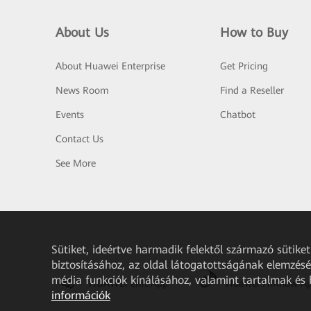
About Us
How to Buy
About Huawei Enterprise
Get Pricing
News Room
Find a Reseller
Events
Chatbot
Contact Us
See More
Sütiket, ideértve harmadik felektől származó sütik
biztosításához, az oldal látogatottságának elemzéséh
média funkciók kínálásához, valamint tartalmak és
HUAWEI eKit App
Huawei HiKnow A
információk