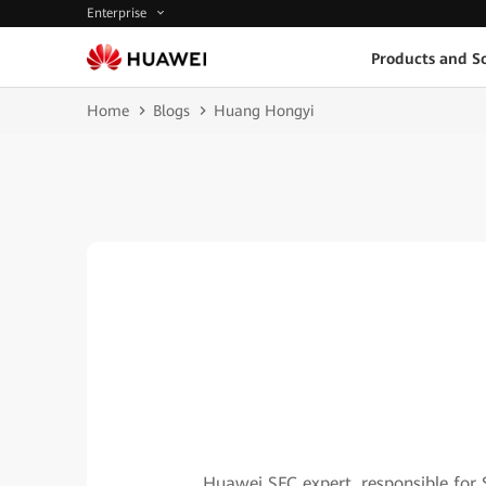
Enterprise
Products and So
Home
Blogs
Huang Hongyi
Huawei SFC expert, responsible for 