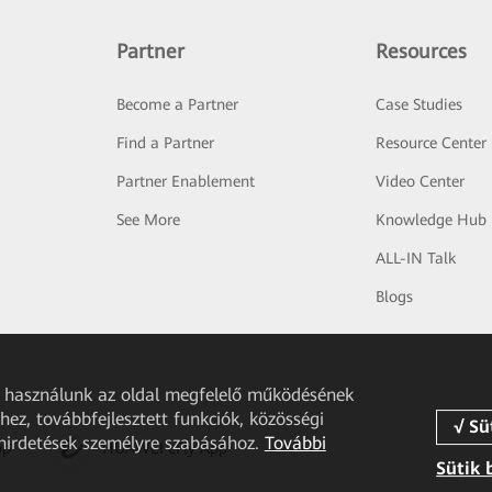
Partner
Resources
Become a Partner
Case Studies
Find a Partner
Resource Center
Partner Enablement
Video Center
See More
Knowledge Hub
ALL-IN Talk
Blogs
et használunk az oldal megfelelő működésének
ez, továbbfejlesztett funkciók, közösségi
 hirdetések személyre szabásához.
További
pp
HUAWEI eFly App
Sütik 