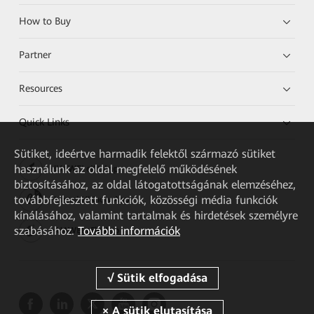
How to Buy
Partner
Resources
Quick Links
Sütiket, ideértve harmadik felektől származó sütiket
használunk az oldal megfelelő működésének
HUAWEI eKit App
biztosításához, az oldal látogatottságának elemzéséhez,
továbbfejlesztett funkciók, közösségi média funkciók
Huawei HiKnow App
kínálásához, valamint tartalmak és hirdetések személyre
szabásához.
További információk
HUAWEI eFly App