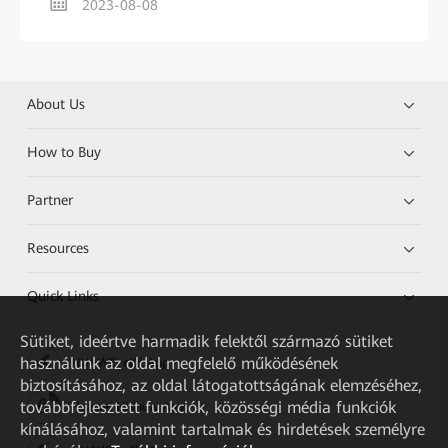
2023-08-08
About Us
How to Buy
Partner
Resources
Quick Links
Sütiket, ideértve harmadik felektől származó sütiket
használunk az oldal megfelelő működésének
HUAWEI eKit App
biztosításához, az oldal látogatottságának elemzéséhez,
továbbfejlesztett funkciók, közösségi média funkciók
Huawei HiKnow App
kínálásához, valamint tartalmak és hirdetések személyre