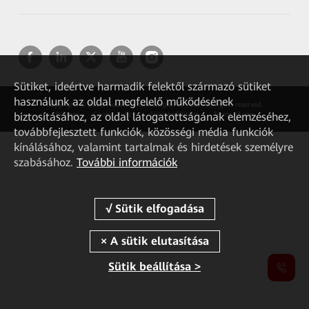
Sütiket, ideértve harmadik felektől származó sütiket
használunk az oldal megfelelő működésének
Copyright © 2026 Huawei Technologies Co., Ltd. All rights reserved.
biztosításához, az oldal látogatottságának elemzéséhez,
Privacy
Cookie Policy
Sütik beállítása
Terms of use
továbbfejlesztett funkciók, közösségi média funkciók
kínálásához, valamint tartalmak és hirdetések személyre
szabásához.
További információk
Sütik beállítása >