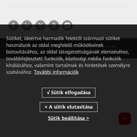
Sütiket, ideértve harmadik felektől származó sütiket
használunk az oldal megfelelő működésének
Copyright © 2026 Huawei Technologies Co., Ltd. All rights reserved.
biztosításához, az oldal látogatottságának elemzéséhez,
Privacy
Cookie Policy
Sütik beállítása
Terms of use
továbbfejlesztett funkciók, közösségi média funkciók
kínálásához, valamint tartalmak és hirdetések személyre
szabásához.
További információk
Sütik beállítása >