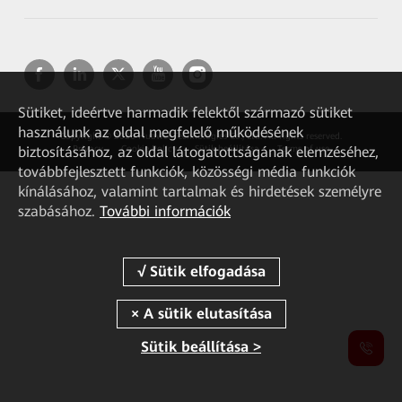
Sütiket, ideértve harmadik felektől származó sütiket
használunk az oldal megfelelő működésének
Copyright © 2026 Huawei Technologies Co., Ltd. All rights reserved.
biztosításához, az oldal látogatottságának elemzéséhez,
Privacy
Cookie Policy
Sütik beállítása
Terms of use
továbbfejlesztett funkciók, közösségi média funkciók
kínálásához, valamint tartalmak és hirdetések személyre
szabásához.
További információk
Sütik beállítása >