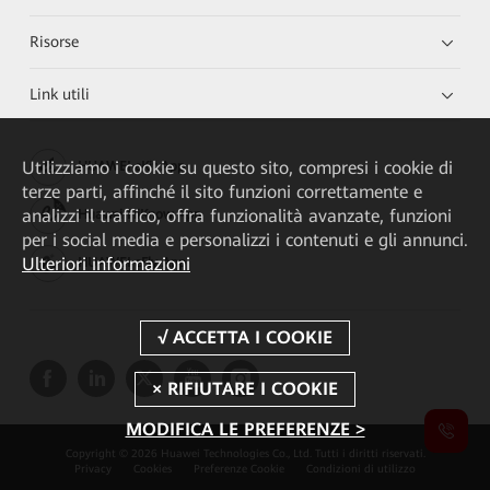
Risorse
Link utili
Utilizziamo i cookie su questo sito, compresi i cookie di
HUAWEI eKit App
terze parti, affinché il sito funzioni correttamente e
analizzi il traffico, offra funzionalità avanzate, funzioni
Huawei HiKnow App
per i social media e personalizzi i contenuti e gli annunci.
Ulteriori informazioni
HUAWEI eFly App
MODIFICA LE PREFERENZE >
Copyright © 2026 Huawei Technologies Co., Ltd. Tutti i diritti riservati.
Privacy
Cookies
Preferenze Cookie
Condizioni di utilizzo