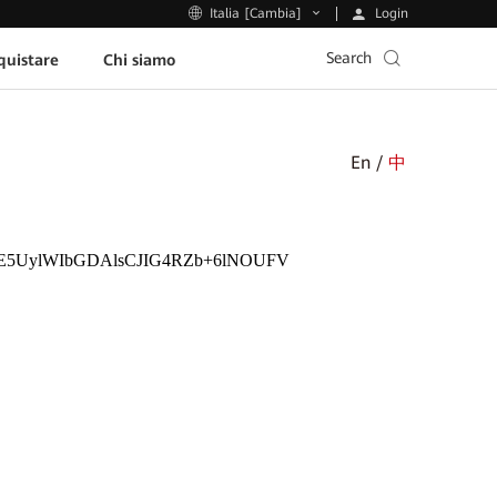
Login
Italia [Cambia]
Search
uistare
Chi siamo
En /
中