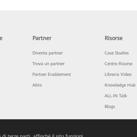
e
Partner
Risorse
Diventa partner
Case Studies
Trova un partner
Centro Risorse
Partner Enablement
Libreria Video
Altro
Knowledge Hub
ALL-IN Talk
Blogs
di terze parti, affinché il sito funzioni