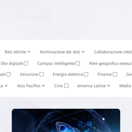
Reti ottiche
Archiviazione dei dati
Collaborazione intel
aziendali
Sito digitale
Sistema di gestione
Campus intelligente
Huawei Cloud
Rete geografica estesa
✓
✓
ale
Istruzione
Energia elettrica
Finance
Go
✓
✓
✓
✓
ca
Estrazione mineraria e fusione
Asia Pacifico
Cina
"Petrolio, gas e prodotti chimici
America Latina
Medio 
✓
✓