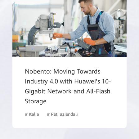
Nobento: Moving Towards
Industry 4.0 with Huawei's 10-
Gigabit Network and All-Flash
# WLAN
# Network Management, Control, and Analysis Software
Storage
# Italia
# Reti aziendali
# Archiviazione dei dati