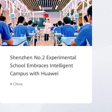
Shenzhen No.2 Experimental
School Embraces Intelligent
Campus with Huawei
# Campus Network
# Retail
# China
# Collaborazione intelligente
# Commercial Mar
# Produzione