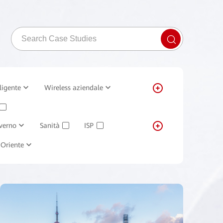
ligente
Wireless aziendale
✓
verno
Sanità
ISP
✓
✓
"
Oriente
Retail
Trasporti
✓
✓