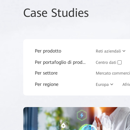
Case Studies
Per prodotto
Reti aziendali
Per portafoglio di prodotti
Servizi e software 
Centro dati
✓
Per settore
Mercato commerci
Per regione
Produzione
Europa
Afri
✓
Immobiliare
✓