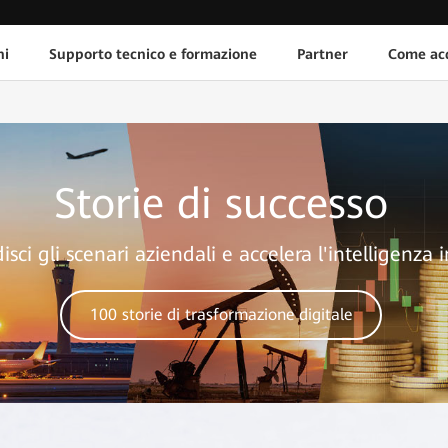
ni
Supporto tecnico e formazione
Partner
Come acq
Storie di successo
sci gli scenari aziendali e accelera l'intelligenza 
100 storie di trasformazione digitale