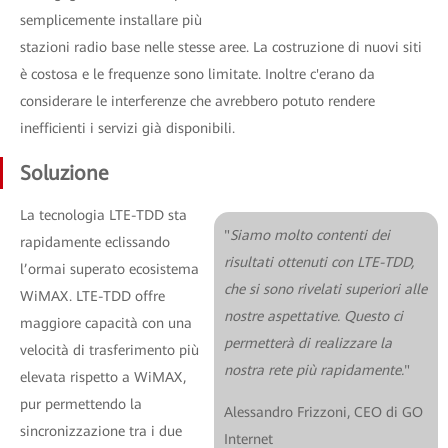
semplicemente installare più
stazioni radio base nelle stesse aree. La costruzione di nuovi siti
è costosa e le frequenze sono limitate. Inoltre c'erano da
considerare le interferenze che avrebbero potuto rendere
inefficienti i servizi già disponibili.
Soluzione
La tecnologia LTE-TDD sta
"
Siamo molto contenti dei
rapidamente eclissando
risultati ottenuti con LTE-TDD,
l’ormai superato ecosistema
che si sono rivelati superiori alle
WiMAX. LTE-TDD offre
nostre aspettative. Questo ci
maggiore capacità con una
permetterà di realizzare la
velocità di trasferimento più
nostra rete più rapidamente.
"
elevata rispetto a WiMAX,
pur permettendo la
Alessandro Frizzoni, CEO di GO
sincronizzazione tra i due
Internet