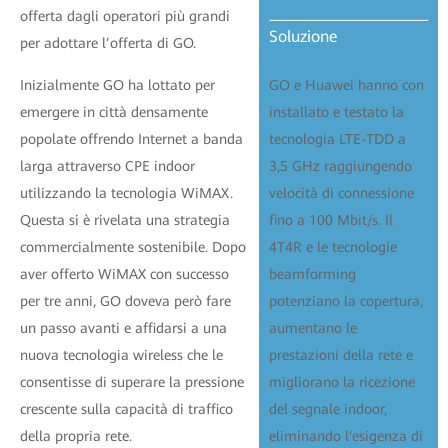
offerta dagli operatori più grandi
Soluzione
per adottare l’offerta di GO.
Inizialmente GO ha lottato per
GO e Huawei hanno con
emergere in città densamente
installato e testato la
popolate offrendo Internet a banda
tecnologia LTE-TDD a
larga attraverso CPE indoor
3,5 GHz raggiungendo
utilizzando la tecnologia WiMAX.
velocità di connessione
Questa si è rivelata una strategia
fino a 100 Mbit/s. Il
commercialmente sostenibile. Dopo
4T4R e le tecnologie
aver offerto WiMAX con successo
beamforming
per tre anni, GO doveva però fare
potenziano la copertura,
un passo avanti e affidarsi a una
aumentano le
nuova tecnologia wireless che le
prestazioni della rete e
consentisse di superare la pressione
migliorano la ricezione
crescente sulla capacità di traffico
del segnale indoor,
della propria rete.
eliminando l'esigenza di