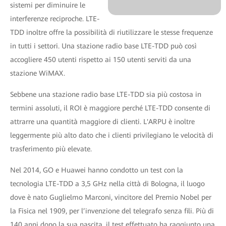
sistemi per diminuire le
interferenze reciproche. LTE-
TDD inoltre offre la possibilità di riutilizzare le stesse frequenze
in tutti i settori. Una stazione radio base LTE-TDD può così
accogliere 450 utenti rispetto ai 150 utenti serviti da una
stazione WiMAX.
Sebbene una stazione radio base LTE-TDD sia più costosa in
termini assoluti, il ROI è maggiore perché LTE-TDD consente di
attrarre una quantità maggiore di clienti. L'ARPU è inoltre
leggermente più alto dato che i clienti privilegiano le velocità di
trasferimento più elevate.
Nel 2014, GO e Huawei hanno condotto un test con la
tecnologia LTE-TDD a 3,5 GHz nella città di Bologna, il luogo
dove è nato Guglielmo Marconi, vincitore del Premio Nobel per
la Fisica nel 1909, per l’invenzione del telegrafo senza fili. Più di
140 anni dopo la sua nascita, il test effettuato ha raggiunto una