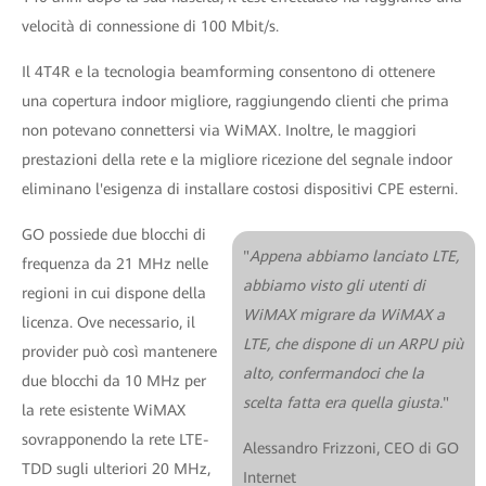
velocità di connessione di 100 Mbit/s.
Il 4T4R e la tecnologia beamforming consentono di ottenere
una copertura indoor migliore, raggiungendo clienti che prima
non potevano connettersi via WiMAX. Inoltre, le maggiori
prestazioni della rete e la migliore ricezione del segnale indoor
eliminano l'esigenza di installare costosi dispositivi CPE esterni.
GO possiede due blocchi di
"
Appena abbiamo lanciato LTE,
frequenza da 21 MHz nelle
abbiamo visto gli utenti di
regioni in cui dispone della
WiMAX migrare da WiMAX a
licenza. Ove necessario, il
LTE, che dispone di un ARPU più
provider può così mantenere
alto, confermandoci che la
due blocchi da 10 MHz per
scelta fatta era quella giusta.
"
la rete esistente WiMAX
sovrapponendo la rete LTE-
Alessandro Frizzoni, CEO di GO
TDD sugli ulteriori 20 MHz,
Internet