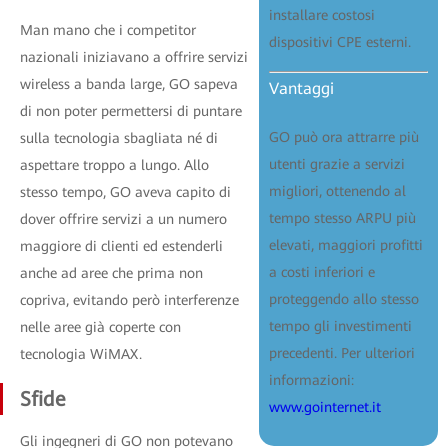
installare costosi
Man mano che i competitor
dispositivi CPE esterni.
nazionali iniziavano a offrire servizi
wireless a banda large, GO sapeva
Vantaggi
di non poter permettersi di puntare
GO può ora attrarre più
sulla tecnologia sbagliata né di
utenti grazie a servizi
aspettare troppo a lungo. Allo
migliori, ottenendo al
stesso tempo, GO aveva capito di
tempo stesso ARPU più
dover offrire servizi a un numero
elevati, maggiori profitti
maggiore di clienti ed estenderli
a costi inferiori e
anche ad aree che prima non
proteggendo allo stesso
copriva, evitando però interferenze
tempo gli investimenti
nelle aree già coperte con
precedenti. Per ulteriori
tecnologia WiMAX.
informazioni:
Sfide
www.gointernet.it
Gli ingegneri di GO non potevano