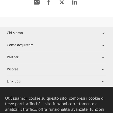
Chi siamo
Come acquistare
Partner
Risorse
Link utili
Utilizziamo i cookie su questo sito, compresi i cookie di
HUAWEI eKit App
terze parti, affinché il sito funzioni correttamente e
analizzi il traffico, offra funzionalità avanzate, funzioni
Huawei HiKnow App