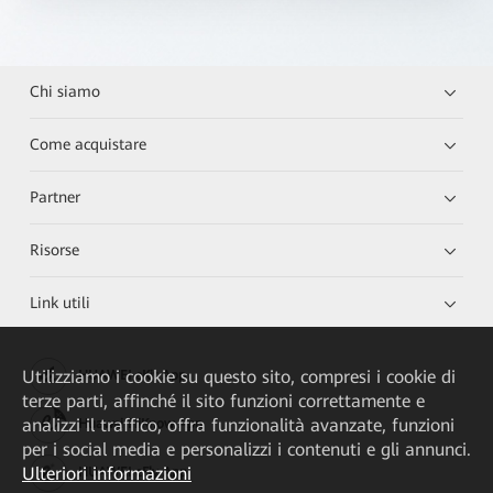
Chi siamo
Come acquistare
Partner
Risorse
Link utili
Utilizziamo i cookie su questo sito, compresi i cookie di
HUAWEI eKit App
terze parti, affinché il sito funzioni correttamente e
analizzi il traffico, offra funzionalità avanzate, funzioni
Huawei HiKnow App
per i social media e personalizzi i contenuti e gli annunci.
Ulteriori informazioni
HUAWEI eFly App