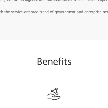
h the service-oriented trend of government and enterprise netwo
Be
nefi
ts