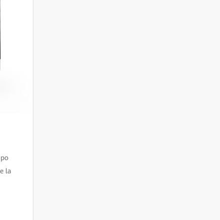
mpo
 e la
e