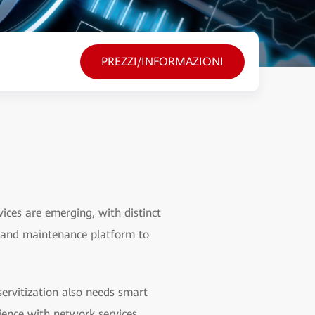
PREZZI/INFORMAZIONI
ces are emerging, with distinct
s and maintenance platform to
servitization also needs smart
ience with network services.