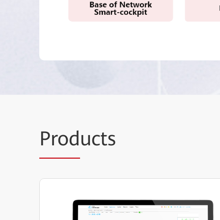
Prod
ucts