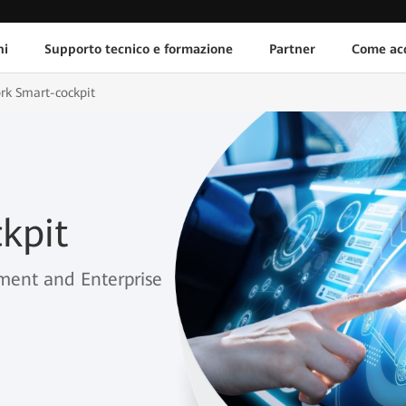
ni
Supporto tecnico e formazione
Partner
Come acq
rk Smart-cockpit
kpit
ment and Enterprise