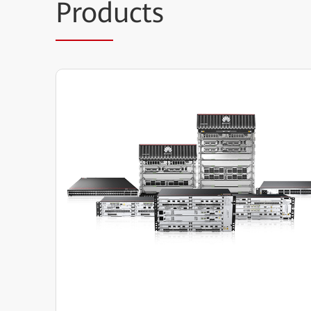
Prod
ucts