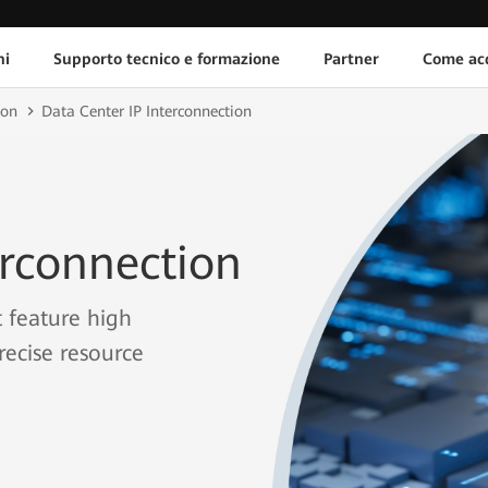
ni
Supporto tecnico e formazione
Partner
Come acq
ion
Data Center IP Interconnection
erconnection
t feature high
recise resource