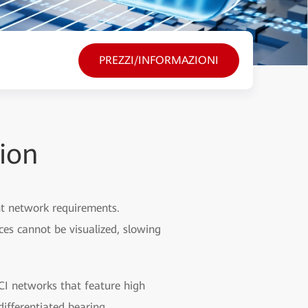
PREZZI/INFORMAZIONI
ion
ent network requirements.
ces cannot be visualized, slowing
CI networks that feature high
differentiated bearing.