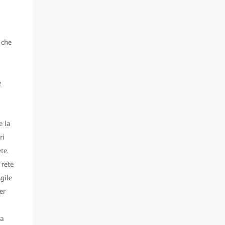
 che
e
e la
ri
te.
 rete
gile
er
ra