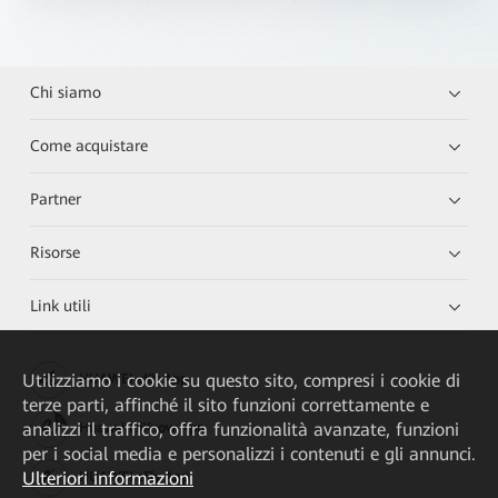
Chi siamo
Come acquistare
Partner
Risorse
Link utili
Utilizziamo i cookie su questo sito, compresi i cookie di
HUAWEI eKit App
terze parti, affinché il sito funzioni correttamente e
analizzi il traffico, offra funzionalità avanzate, funzioni
Huawei HiKnow App
per i social media e personalizzi i contenuti e gli annunci.
Ulteriori informazioni
HUAWEI eFly App