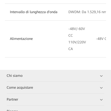
Intervallo di lunghezza d'onda
DWDM: Da 1.529,16 nm a 1
-48V/-60V
CC
Alimentazione
-48V CC/
110V/220V
CA
Chi siamo
Come acquistare
Partner