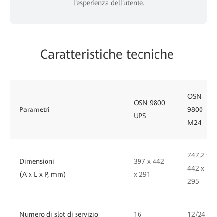
l'esperienza dell'utente.
Caratteristiche tecniche
OSN
OSN 9800
Parametri
9800
UPS
M24
747,2 x
Dimensioni
397 x 442
442 x
(A x L x P, mm)
x 291
295
Numero di slot di servizio
16
12/24